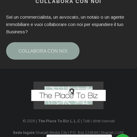
COLLABORA CON NOI
Sei un commercialista, un avvocato, un notaio o un agente
immobiliare e vuoi collaborare con noi per espandere il tuo
Business?
COLLABORA CON NOI
© 2026 |
The Place To Biz L.L.C
| Tutti i diritti riservati
Sede legale
Sharjah Media City | P.O. Box 124944 | Sharjah | UAE