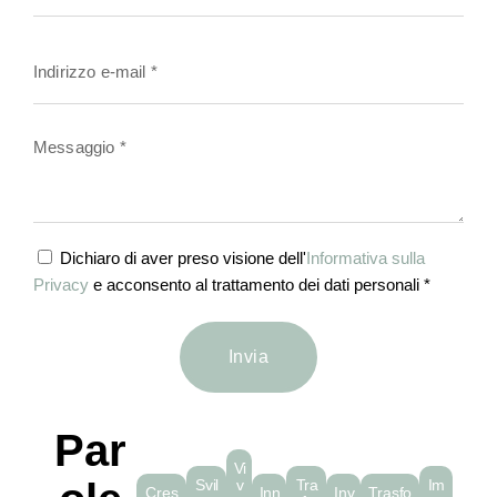
Dichiaro di aver preso visione dell'
Informativa sulla
Privacy
e acconsento al trattamento dei dati personali *
Invia
Par
Vi
Svil
v
Tra
Im
Cres
Inn
Inv
Trasfo