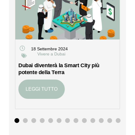
18 Settembre 2024
Vivere a Dubai
Dubai diventerà la Smart City più
P
potente della Terra
d
LEGGI TUTTO