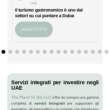
UAE
C
Il turismo gastronomico è uno dei
settori su cui puntare a Dubai
LEGGI TUTTO
Servizi integrati per investire negli
UAE
The Place To Biz LLC
offre da sempre una gamma
completa di
servizi integrati
per supportare gli
investitori, gli imprenditori e le aziende che desiderano