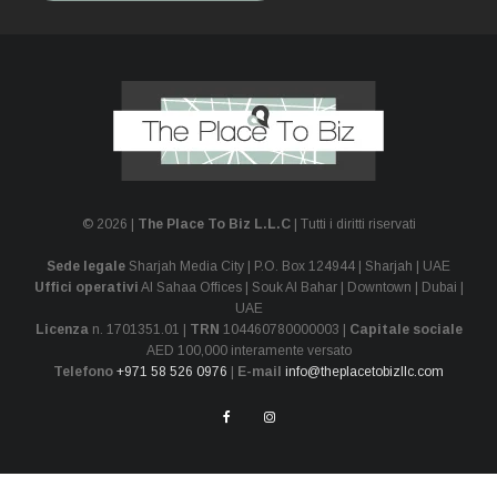
© 2026 |
The Place To Biz L.L.C
| Tutti i diritti riservati
Sede legale
Sharjah Media City | P.O. Box 124944 | Sharjah | UAE
Uffici operativi
Al Sahaa Offices | Souk Al Bahar | Downtown | Dubai |
UAE
Licenza
n. 1701351.01 |
TRN
104460780000003 |
Capitale sociale
AED 100,000 interamente versato
Telefono
+971 58 526 0976
|
E-mail
info@theplacetobizllc.com