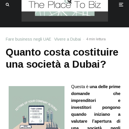
Fare business negli UAE
Vivere a Dubai
·
4 min lettura
Quanto costa costituire
una società a Dubai?
Questa è
una delle prime
domande che
imprenditori e
investitori pongono
quando iniziano a
valutare l’apertura di
una società negli