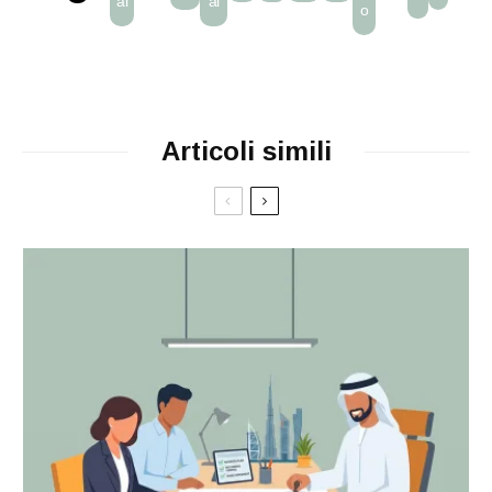
ai
ai
o
Articoli simili