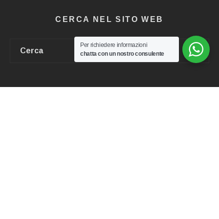
CERCA NEL SITO WEB
Per richiedere informazioni
chatta con un nostro consulente
DISCLAIMER
Informativa sulla Privacy
Note legali
Informativa sui Cookie
COLLABORA CON NOI
Sei un commercialista, un avvocato, un notaio o un agente