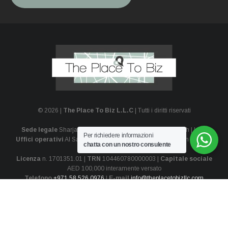
© 2026 |
The Place To Biz L.L.C
| Tutti i diritti riservati
Sede legale
Sharjah Media City | P.O. Box 124944 | Sharjah | UAE
Per richiedere informazioni
Uffici operativi
Al Sahaa Offices | Souk Al Bahar | Downtown | Dubai |
chatta con un nostro consulente
UAE
Licenza
n. 1701351.01 |
TRN
104460780000003 |
Capitale sociale
AED 100,000 interamente versato
Telefono
+971 58 526 0976
|
E-mail
info@theplacetobizllc.com